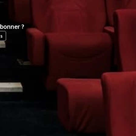
abonner ?
us